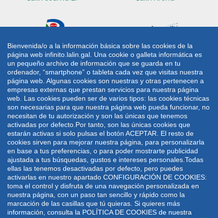
Bienvenida/o a la información básica sobre las cookies de la
página web infinito.lalin.gal. Una cookie o galleta informática es
Radio Lalín
Sede electrónica
un pequeño archivo de información que se guarda en tu
ordenador, “smartphone” o tableta cada vez que visitas nuestra
CONTACTO
página web. Algunas cookies son nuestras y otras pertenecen a
empresas externas que prestan servicios para nuestra página
web. Las cookies pueden ser de varios tipos: las cookies técnicas
Plaza de Galicia 1
986 787 060
son necesarias para que nuestra página web pueda funcionar, no
36500 Lalín
986 782 042
necesitan de tu autorización y son las únicas que tenemos
activadas por defecto.Por tanto, son las únicas cookies que
lalin@lalin.gal
estarán activas si solo pulsas el botón ACEPTAR. El resto de
cookies sirven para mejorar nuestra página, para personalizarla
en base a tus preferencias, o para poder mostrarte publicidad
Mapa web
Aviso legal
Política de privacidade
ajustada a tus búsquedas, gustos e intereses personales.Todas
Política de cookies
ellas las tenemos desactivadas por defecto, pero puedes
activarlas en nuestro apartado CONFIGURACIÓN DE COOKIES:
Deseño e desenvolvemento: UTE VODAFONE -
toma el control y disfruta de una navegación personalizada en
WEBDREAMS
nuestra página, con un paso tan sencillo y rápido como la
marcación de las casillas que tú quieras. Si quieres más
información, consulta la POLÍTICA DE COOKIES de nuestra