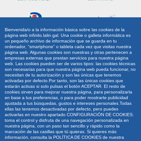
Bienvenida/o a la información básica sobre las cookies de la
página web infinito.lalin.gal. Una cookie o galleta informática es
Radio Lalín
Sede electrónica
un pequeño archivo de información que se guarda en tu
ordenador, “smartphone” o tableta cada vez que visitas nuestra
CONTACTO
página web. Algunas cookies son nuestras y otras pertenecen a
empresas externas que prestan servicios para nuestra página
web. Las cookies pueden ser de varios tipos: las cookies técnicas
Plaza de Galicia 1
986 787 060
son necesarias para que nuestra página web pueda funcionar, no
36500 Lalín
986 782 042
necesitan de tu autorización y son las únicas que tenemos
activadas por defecto.Por tanto, son las únicas cookies que
lalin@lalin.gal
estarán activas si solo pulsas el botón ACEPTAR. El resto de
cookies sirven para mejorar nuestra página, para personalizarla
en base a tus preferencias, o para poder mostrarte publicidad
Mapa web
Aviso legal
Política de privacidade
ajustada a tus búsquedas, gustos e intereses personales.Todas
Política de cookies
ellas las tenemos desactivadas por defecto, pero puedes
activarlas en nuestro apartado CONFIGURACIÓN DE COOKIES:
Deseño e desenvolvemento: UTE VODAFONE -
toma el control y disfruta de una navegación personalizada en
WEBDREAMS
nuestra página, con un paso tan sencillo y rápido como la
marcación de las casillas que tú quieras. Si quieres más
información, consulta la POLÍTICA DE COOKIES de nuestra