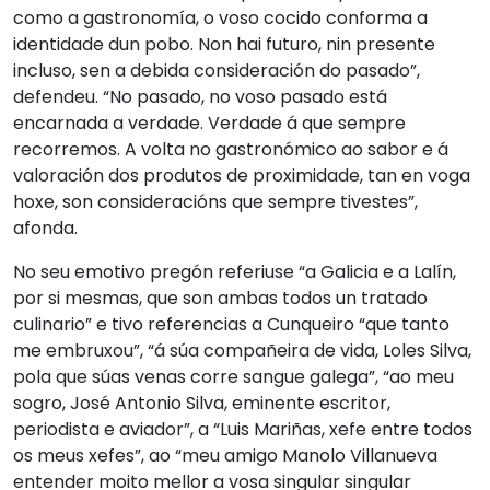
como a gastronomía, o voso cocido conforma a
identidade dun pobo. Non hai futuro, nin presente
incluso, sen a debida consideración do pasado”,
defendeu. “No pasado, no voso pasado está
encarnada a verdade. Verdade á que sempre
recorremos. A volta no gastronómico ao sabor e á
valoración dos produtos de proximidade, tan en voga
hoxe, son consideracións que sempre tivestes”,
afonda.
No seu emotivo pregón referiuse “a Galicia e a Lalín,
por si mesmas, que son ambas todos un tratado
culinario” e tivo referencias a Cunqueiro “que tanto
me embruxou”, “á súa compañeira de vida, Loles Silva,
pola que súas venas corre sangue galega”, “ao meu
sogro, José Antonio Silva, eminente escritor,
periodista e aviador”, a “Luis Mariñas, xefe entre todos
os meus xefes”, ao “meu amigo Manolo Villanueva
entender moito mellor a vosa singular singular