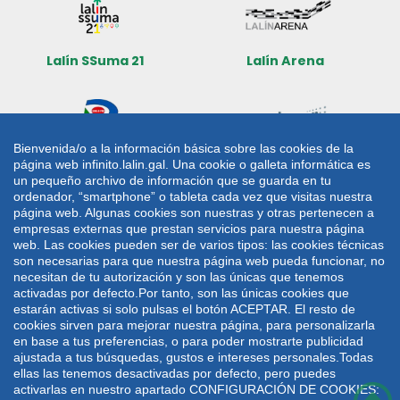
Lalín SSuma 21
Lalín Arena
Bienvenida/o a la información básica sobre las cookies de la
página web infinito.lalin.gal. Una cookie o galleta informática es
Radio Lalín
Sede electrónica
un pequeño archivo de información que se guarda en tu
ordenador, “smartphone” o tableta cada vez que visitas nuestra
CONTACTO
página web. Algunas cookies son nuestras y otras pertenecen a
empresas externas que prestan servicios para nuestra página
web. Las cookies pueden ser de varios tipos: las cookies técnicas
Plaza de Galicia 1
986 787 060
son necesarias para que nuestra página web pueda funcionar, no
36500 Lalín
986 782 042
necesitan de tu autorización y son las únicas que tenemos
activadas por defecto.Por tanto, son las únicas cookies que
lalin@lalin.gal
estarán activas si solo pulsas el botón ACEPTAR. El resto de
cookies sirven para mejorar nuestra página, para personalizarla
en base a tus preferencias, o para poder mostrarte publicidad
Mapa web
Aviso legal
Política de privacidade
ajustada a tus búsquedas, gustos e intereses personales.Todas
ellas las tenemos desactivadas por defecto, pero puedes
Política de cookies
activarlas en nuestro apartado CONFIGURACIÓN DE COOKIES:
Deseño e desenvolvemento: UTE VODAFONE -