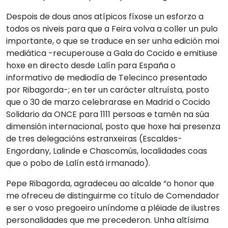
Despois de dous anos atípicos fíxose un esforzo a
todos os niveis para que a Feira volva a coller un pulo
importante, o que se traduce en ser unha edición moi
mediática -recuperouse a Gala do Cocido e emitiuse
hoxe en directo desde Lalín para España o
informativo de mediodía de Telecinco presentado
por Ribagorda-; en ter un carácter altruísta, posto
que o 30 de marzo celebrarase en Madrid o Cocido
Solidario da ONCE para 1111 persoas e tamén na súa
dimensión internacional, posto que hoxe hai presenza
de tres delegacións estranxeiras (Escaldes-
Engordany, Lalinde e Chascomús, localidades coas
que o pobo de Lalín está irmanado).
Pepe Ribagorda, agradeceu ao alcalde “o honor que
me ofreceu de distinguirme co título de Comendador
e ser o voso pregoeiro uníndome a pléiade de ilustres
personalidades que me precederon. Unha altísima