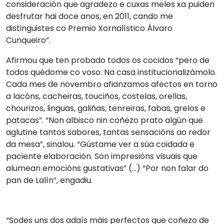
consideración que agradezo e cuxas meles xa puiden
desfrutar hai doce anos, en 2011, cando me
distinguistes co Premio Xornalístico Álvaro
Cunqueiro”.
Afirmou que ten probado todos os cocidos “pero de
todos quédome co voso. Na casa institucionalizámolo.
Cada mes de novembro afianzamos afectos en torno
a lacóns, cacheiras, touciños, costelas, orellas,
chourizos, linguas, galiñas, tenreiras, fabas, grelos e
patacas”. “Non albisco nin coñezo prato algún que
aglutine tantos sabores, tantas sensacións ao redor
da mesa”, sinalou. “Gústame ver a súa coidada e
paciente elaboración. Son impresións visuais que
alumean emocións gustativas” (...) “Por non falar do
pan de Lalín”, engadiu.
“Sodes uns dos adaís máis perfectos que coñezo de