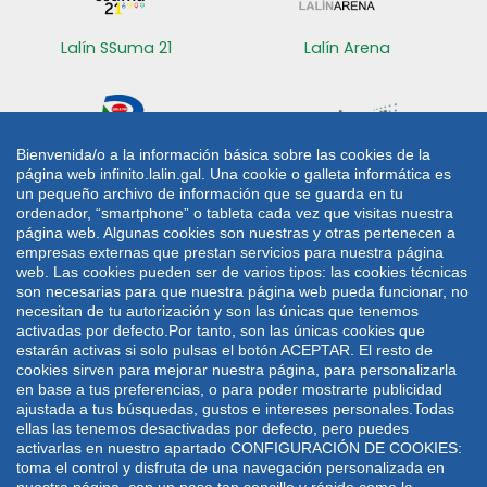
Lalín SSuma 21
Lalín Arena
Bienvenida/o a la información básica sobre las cookies de la
página web infinito.lalin.gal. Una cookie o galleta informática es
Radio Lalín
Sede electrónica
un pequeño archivo de información que se guarda en tu
ordenador, “smartphone” o tableta cada vez que visitas nuestra
CONTACTO
página web. Algunas cookies son nuestras y otras pertenecen a
empresas externas que prestan servicios para nuestra página
web. Las cookies pueden ser de varios tipos: las cookies técnicas
Plaza de Galicia 1
986 787 060
son necesarias para que nuestra página web pueda funcionar, no
36500 Lalín
986 782 042
necesitan de tu autorización y son las únicas que tenemos
activadas por defecto.Por tanto, son las únicas cookies que
lalin@lalin.gal
estarán activas si solo pulsas el botón ACEPTAR. El resto de
cookies sirven para mejorar nuestra página, para personalizarla
en base a tus preferencias, o para poder mostrarte publicidad
Mapa web
Aviso legal
Política de privacidade
ajustada a tus búsquedas, gustos e intereses personales.Todas
Política de cookies
ellas las tenemos desactivadas por defecto, pero puedes
activarlas en nuestro apartado CONFIGURACIÓN DE COOKIES:
Deseño e desenvolvemento: UTE VODAFONE -
toma el control y disfruta de una navegación personalizada en
WEBDREAMS