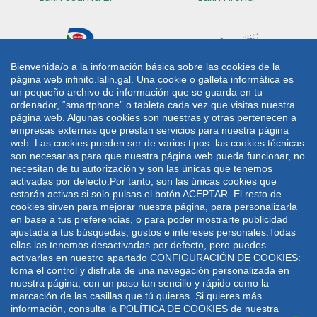
Bienvenida/o a la información básica sobre las cookies de la
página web infinito.lalin.gal. Una cookie o galleta informática es
Radio Lalín
Sede electrónica
un pequeño archivo de información que se guarda en tu
ordenador, “smartphone” o tableta cada vez que visitas nuestra
CONTACTO
página web. Algunas cookies son nuestras y otras pertenecen a
empresas externas que prestan servicios para nuestra página
web. Las cookies pueden ser de varios tipos: las cookies técnicas
Plaza de Galicia 1
986 787 060
son necesarias para que nuestra página web pueda funcionar, no
36500 Lalín
986 782 042
necesitan de tu autorización y son las únicas que tenemos
activadas por defecto.Por tanto, son las únicas cookies que
lalin@lalin.gal
estarán activas si solo pulsas el botón ACEPTAR. El resto de
cookies sirven para mejorar nuestra página, para personalizarla
en base a tus preferencias, o para poder mostrarte publicidad
Mapa web
Aviso legal
Política de privacidade
ajustada a tus búsquedas, gustos e intereses personales.Todas
Política de cookies
ellas las tenemos desactivadas por defecto, pero puedes
activarlas en nuestro apartado CONFIGURACIÓN DE COOKIES:
Deseño e desenvolvemento: UTE VODAFONE -
toma el control y disfruta de una navegación personalizada en
WEBDREAMS
nuestra página, con un paso tan sencillo y rápido como la
marcación de las casillas que tú quieras. Si quieres más
información, consulta la POLÍTICA DE COOKIES de nuestra