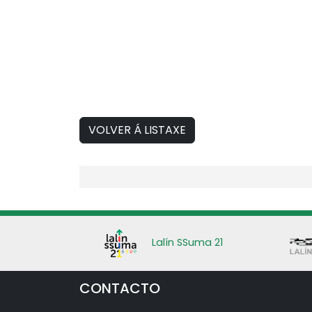
VOLVER Á LISTAXE
Lalín SSuma 21
CONTACTO