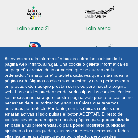
Lalín SSuma 21
Lalín Arena
Bienvenida/o a la información básica sobre las cookies de la
página web infinito.lalin.gal. Una cookie o galleta informática es
Radio Lalín
Sede electrónica
un pequeño archivo de información que se guarda en tu
ordenador, “smartphone” o tableta cada vez que visitas nuestra
CONTACTO
página web. Algunas cookies son nuestras y otras pertenecen a
empresas externas que prestan servicios para nuestra página
web. Las cookies pueden ser de varios tipos: las cookies técnicas
Plaza de Galicia 1
986 787 060
son necesarias para que nuestra página web pueda funcionar, no
36500 Lalín
986 782 042
necesitan de tu autorización y son las únicas que tenemos
activadas por defecto.Por tanto, son las únicas cookies que
lalin@lalin.gal
estarán activas si solo pulsas el botón ACEPTAR. El resto de
cookies sirven para mejorar nuestra página, para personalizarla
en base a tus preferencias, o para poder mostrarte publicidad
Mapa web
Aviso legal
Política de privacidade
ajustada a tus búsquedas, gustos e intereses personales.Todas
Política de cookies
ellas las tenemos desactivadas por defecto, pero puedes