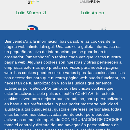
Lalín SSuma 21
Lalín Arena
Bienvenida/o a la información básica sobre las cookies de la
página web infinito.lalin.gal. Una cookie o galleta informática es
Radio Lalín
Sede electrónica
un pequeño archivo de información que se guarda en tu
ordenador, “smartphone” o tableta cada vez que visitas nuestra
CONTACTO
página web. Algunas cookies son nuestras y otras pertenecen a
empresas externas que prestan servicios para nuestra página
web. Las cookies pueden ser de varios tipos: las cookies técnicas
Plaza de Galicia 1
986 787 060
son necesarias para que nuestra página web pueda funcionar, no
36500 Lalín
986 782 042
necesitan de tu autorización y son las únicas que tenemos
activadas por defecto.Por tanto, son las únicas cookies que
lalin@lalin.gal
estarán activas si solo pulsas el botón ACEPTAR. El resto de
cookies sirven para mejorar nuestra página, para personalizarla
en base a tus preferencias, o para poder mostrarte publicidad
Mapa web
Aviso legal
Política de privacidade
ajustada a tus búsquedas, gustos e intereses personales.Todas
Política de cookies
ellas las tenemos desactivadas por defecto, pero puedes
activarlas en nuestro apartado CONFIGURACIÓN DE COOKIES:
Deseño e desenvolvemento: UTE VODAFONE -
toma el control y disfruta de una navegación personalizada en
WEBDREAMS