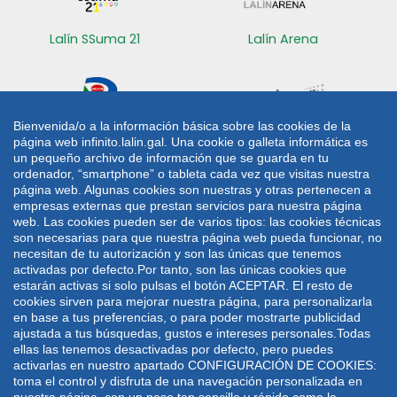
Lalín SSuma 21
Lalín Arena
Bienvenida/o a la información básica sobre las cookies de la
página web infinito.lalin.gal. Una cookie o galleta informática es
Radio Lalín
Sede electrónica
un pequeño archivo de información que se guarda en tu
ordenador, “smartphone” o tableta cada vez que visitas nuestra
CONTACTO
página web. Algunas cookies son nuestras y otras pertenecen a
empresas externas que prestan servicios para nuestra página
web. Las cookies pueden ser de varios tipos: las cookies técnicas
Plaza de Galicia 1
986 787 060
son necesarias para que nuestra página web pueda funcionar, no
36500 Lalín
986 782 042
necesitan de tu autorización y son las únicas que tenemos
activadas por defecto.Por tanto, son las únicas cookies que
lalin@lalin.gal
estarán activas si solo pulsas el botón ACEPTAR. El resto de
cookies sirven para mejorar nuestra página, para personalizarla
en base a tus preferencias, o para poder mostrarte publicidad
Mapa web
Aviso legal
Política de privacidade
ajustada a tus búsquedas, gustos e intereses personales.Todas
Política de cookies
ellas las tenemos desactivadas por defecto, pero puedes
activarlas en nuestro apartado CONFIGURACIÓN DE COOKIES:
Deseño e desenvolvemento: UTE VODAFONE -
toma el control y disfruta de una navegación personalizada en
WEBDREAMS