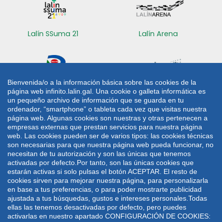
Lalín SSuma 21
Lalín Arena
Bienvenida/o a la información básica sobre las cookies de la
página web infinito.lalin.gal. Una cookie o galleta informática es
Radio Lalín
Sede electrónica
un pequeño archivo de información que se guarda en tu
ordenador, “smartphone” o tableta cada vez que visitas nuestra
CONTACTO
página web. Algunas cookies son nuestras y otras pertenecen a
empresas externas que prestan servicios para nuestra página
web. Las cookies pueden ser de varios tipos: las cookies técnicas
Plaza de Galicia 1
986 787 060
son necesarias para que nuestra página web pueda funcionar, no
36500 Lalín
986 782 042
necesitan de tu autorización y son las únicas que tenemos
activadas por defecto.Por tanto, son las únicas cookies que
lalin@lalin.gal
estarán activas si solo pulsas el botón ACEPTAR. El resto de
cookies sirven para mejorar nuestra página, para personalizarla
en base a tus preferencias, o para poder mostrarte publicidad
Mapa web
Aviso legal
Política de privacidade
ajustada a tus búsquedas, gustos e intereses personales.Todas
Política de cookies
ellas las tenemos desactivadas por defecto, pero puedes
activarlas en nuestro apartado CONFIGURACIÓN DE COOKIES:
Deseño e desenvolvemento: UTE VODAFONE -