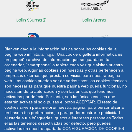
Lalín SSuma 21
Lalín Arena
Bienvenida/o a la información básica sobre las cookies de la
página web infinito.lalin.gal. Una cookie o galleta informática es
Radio Lalín
Sede electrónica
un pequeño archivo de información que se guarda en tu
ordenador, “smartphone” o tableta cada vez que visitas nuestra
CONTACTO
página web. Algunas cookies son nuestras y otras pertenecen a
empresas externas que prestan servicios para nuestra página
web. Las cookies pueden ser de varios tipos: las cookies técnicas
Plaza de Galicia 1
986 787 060
son necesarias para que nuestra página web pueda funcionar, no
36500 Lalín
986 782 042
necesitan de tu autorización y son las únicas que tenemos
activadas por defecto.Por tanto, son las únicas cookies que
lalin@lalin.gal
estarán activas si solo pulsas el botón ACEPTAR. El resto de
cookies sirven para mejorar nuestra página, para personalizarla
en base a tus preferencias, o para poder mostrarte publicidad
Mapa web
Aviso legal
Política de privacidade
ajustada a tus búsquedas, gustos e intereses personales.Todas
Política de cookies
ellas las tenemos desactivadas por defecto, pero puedes
activarlas en nuestro apartado CONFIGURACIÓN DE COOKIES:
Deseño e desenvolvemento: UTE VODAFONE -