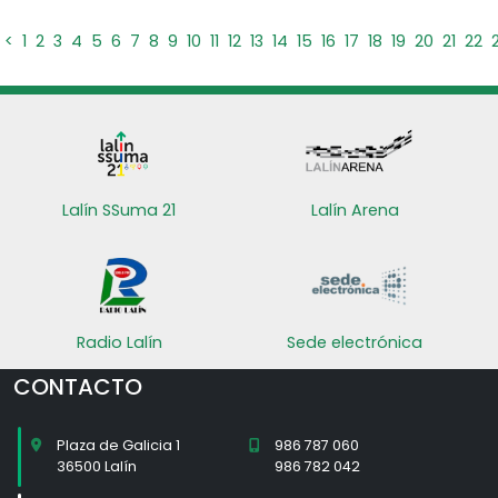
<
1
2
3
4
5
6
7
8
9
10
11
12
13
14
15
16
17
18
19
20
21
22
Lalín SSuma 21
Lalín Arena
Radio Lalín
Sede electrónica
CONTACTO
Plaza de Galicia 1
986 787 060
36500 Lalín
986 782 042