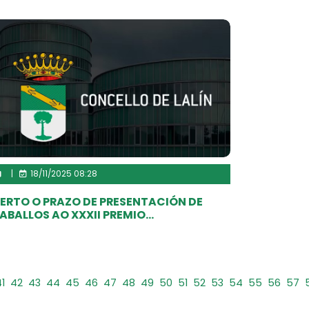
|
18/11/2025 08:28
ERTO O PRAZO DE PRESENTACIÓN DE
ABALLOS AO XXXII PREMIO...
1
42
43
44
45
46
47
48
49
50
51
52
53
54
55
56
57