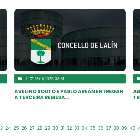
|
18/11/2025 08:31
AVELINO SOUTO E PABLO AREÁN ENTREGAN
AB
A TERCEIRA REMESA...
TR
23
24
25
26
27
28
29
30
31
32
33
34
35
36
37
38
39
40
4