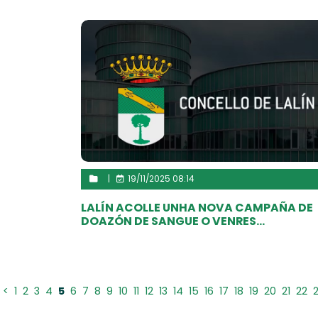
|
19/11/2025 08:14
LALÍN ACOLLE UNHA NOVA CAMPAÑA DE
DOAZÓN DE SANGUE O VENRES...
<
1
2
3
4
5
6
7
8
9
10
11
12
13
14
15
16
17
18
19
20
21
22