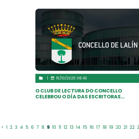
|
15/10/2025 08:43
O CLUB DE LECTURA DO CONCELLO
CELEBROU O DÍA DAS ESCRITORAS...
<
1
2
3
4
5
6
7
8
9
10
11
12
13
14
15
16
17
18
19
20
21
22