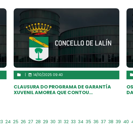
|
14/10/2025 09:40
CLAUSURA DO PROGRAMA DE GARANTÍA
OS
XUVENIL AMOREA QUE CONTOU...
DA
23
24
25
26
27
28
29
30
31
32
33
34
35
36
37
38
39
40