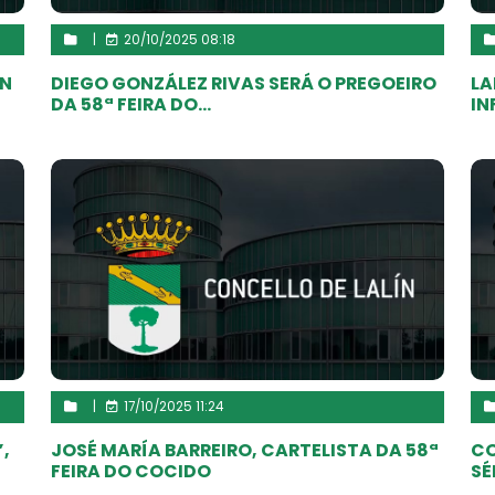
|
20/10/2025 08:18
ON
DIEGO GONZÁLEZ RIVAS SERÁ O PREGOEIRO
LA
DA 58ª FEIRA DO...
IN
|
17/10/2025 11:24
,
JOSÉ MARÍA BARREIRO, CARTELISTA DA 58ª
CO
FEIRA DO COCIDO
SÉ