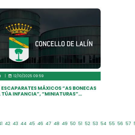
|
12/10/2025 09:59
 ESCAPARATES MÁXICOS “AS BONECAS
 TÚA INFANCIA”, “MINIATURAS”...
41
42
43
44
45
46
47
48
49
50
51
52
53
54
55
56
57