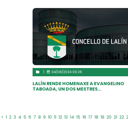
|
04/08/2024 09:26
LALÍN RENDE HOMENAXE A EVANGELINO
TABOADA, UN DOS MESTRES...
<
1
2
3
4
5
6
7
8
9
10
11
12
13
14
15
16
17
18
19
20
21
22