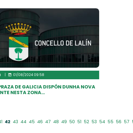
|
01/08/2024 09:58
PRAZA DE GALICIA DISPÓN DUNHA NOVA
NTE NESTA ZONA...
41
42
43
44
45
46
47
48
49
50
51
52
53
54
55
56
57