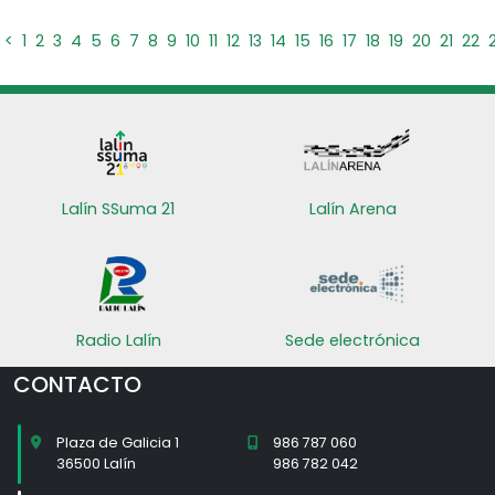
<
1
2
3
4
5
6
7
8
9
10
11
12
13
14
15
16
17
18
19
20
21
22
Lalín SSuma 21
Lalín Arena
Radio Lalín
Sede electrónica
CONTACTO
Plaza de Galicia 1
986 787 060
36500 Lalín
986 782 042