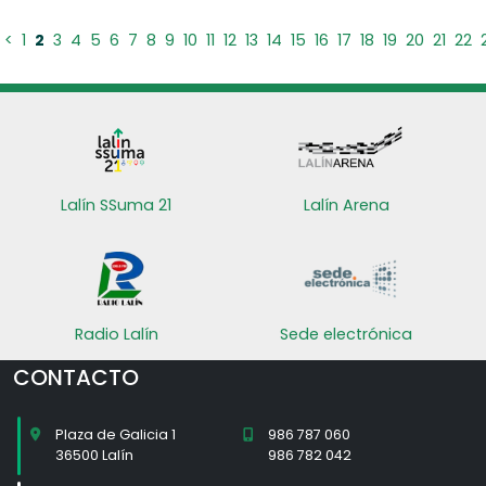
<
1
2
3
4
5
6
7
8
9
10
11
12
13
14
15
16
17
18
19
20
21
22
Lalín SSuma 21
Lalín Arena
Radio Lalín
Sede electrónica
CONTACTO
Plaza de Galicia 1
986 787 060
36500 Lalín
986 782 042