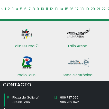
<
1
2
3
4
5
6
7
8
9
10
11
12
13
14
15
16
17
18
19
20
21
22
Lalín SSuma 21
Lalín Arena
Radio Lalín
Sede electrónica
CONTACTO
Plaza de Galicia 1
986 787 060
36500 Lalín
986 782 042